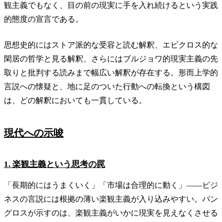
観主義でもなく、目の前の現実に手を入れ続けるという実践
的態度の宣言である。
思想史的にはストア派的な受容と読む解釈、エピクロス的な
閑居の哲学と見る解釈、さらにはブルジョワ的現実主義の先
取りと批判する読みまで幅広い解釈が存在する。形而上学的
言説への懐疑と、地に足のついた行動への転換という構図
は、どの解釈においても一貫している。
現代への示唆
1. 楽観主義という思考の罠
「長期的にはうまくいく」「市場は合理的に動く」——ビジ
ネスの言説には根拠の薄い楽観主義が入り込みやすい。パン
グロスが示すのは、楽観主義がいかに現実を見えなくさせる