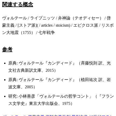
関連する概念
ヴォルテール / ライプニッツ / 弁神論（テオディセー） / 啓
蒙主義 / [ストア派]( / articles / stoicism) / エピクロス派 / リスボ
ン大地震（1755） / 七年戦争
参考
原典: ヴォルテール『カンディード』（斉藤悦則 訳、光
文社古典新訳文庫、2015）
原典: ヴォルテール『カンディード』（植田祐次 訳、岩
波文庫、2005）
研究: 小林善彦「ヴォルテールの哲学コント」（『フラン
ス文学史』東京大学出版会、1975）