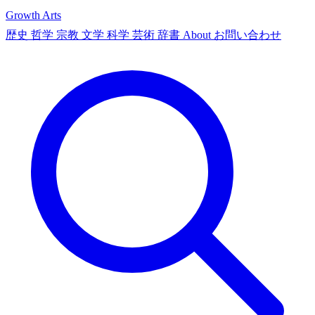
Growth Arts
歴史
哲学
宗教
文学
科学
芸術
辞書
About
お問い合わせ