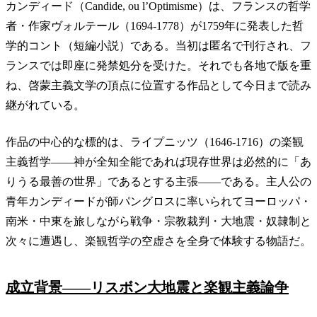
カンディード（Candide, ou l’Optimisme）は、フランスの哲学
者・作家ヴォルテール（1694-1778）が1759年に発表した哲
学的コント（短編小説）である。当初は匿名で刊行され、フ
ランスでは即座に発禁処分を受けた。それでも各地で版を重
ね、啓蒙主義文学の頂点に位置する作品として今日まで読み
継がれている。
作品の中心的な標的は、ライプニッツ（1646-1716）の楽観
主義哲学——神が全知全能であれば現存世界は必然的に「あ
りうる最善の世界」であるとする主張——である。主人公の
青年カンディードが師パングロスに率いられてヨーロッパ・
南米・中東を旅しながら戦争・宗教裁判・大地震・奴隷制と
次々に遭遇し、楽観哲学の空虚さを全身で体験する物語だ。
成立背景——リスボン大地震と楽観主義論争