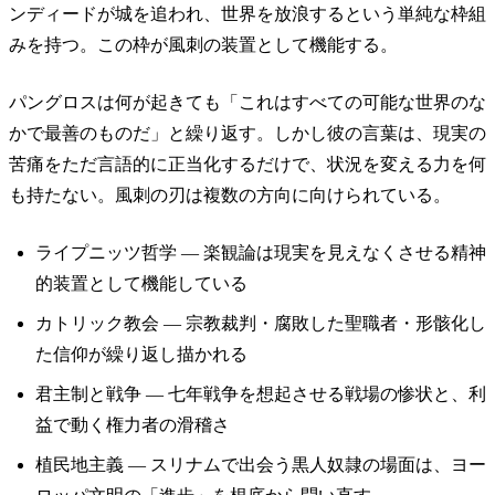
ンディードが城を追われ、世界を放浪するという単純な枠組
みを持つ。この枠が風刺の装置として機能する。
パングロスは何が起きても「これはすべての可能な世界のな
かで最善のものだ」と繰り返す。しかし彼の言葉は、現実の
苦痛をただ言語的に正当化するだけで、状況を変える力を何
も持たない。風刺の刃は複数の方向に向けられている。
ライプニッツ哲学 — 楽観論は現実を見えなくさせる精神
的装置として機能している
カトリック教会 — 宗教裁判・腐敗した聖職者・形骸化し
た信仰が繰り返し描かれる
君主制と戦争 — 七年戦争を想起させる戦場の惨状と、利
益で動く権力者の滑稽さ
植民地主義 — スリナムで出会う黒人奴隷の場面は、ヨー