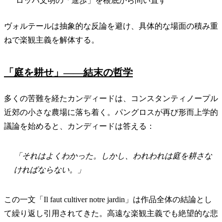
ロッパ文明の「進歩」を根底から問い直す
ヴォルテールは抽象的な反論を避け、具体的な場面の積み重
ねで楽観主義を解体する。
「庭を耕せ」——結末の哲学
多くの苦難を経たカンディードは、コンスタンティノープル
近郊の小さな農場に落ち着く。パングロスが再び形而上学的
議論を始めると、カンディードは答える：
「それはよくわかった。しかし、われわれは庭を耕さな
ければならない。」
この一文「Il faut cultiver notre jardin」は作品全体の結論とし
て繰り返し引用されてきた。高遠な楽観主義でも絶望的な悲