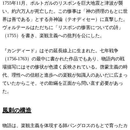
1755年11月、ポルトガルのリスボンを巨大地震と津波が襲
い、約六万人が死亡した。この惨事は「神の摂理のもとに世
界は善である」とする弁神論（テオディセー）に直撃した。
ヴォルテールはただちに「リスボンの惨害についての詩」
（1755）を書き、楽観主義への批判を公にした。
『カンディード』はその延長線上に生まれた。七年戦争
（1756-1763）の最中に書かれた作品でもあり、物語内の戦
場描写にはその惨状が色濃く反映されている。啓蒙主義の時
代、理性への信頼と進歩への楽観が知識人のあいだに広まっ
ていたからこそ、その欺瞞を正面から問い直す必要があっ
た。
風刺の構造
物語は、楽観主義を体現する師パングロスのもとで育ったカ