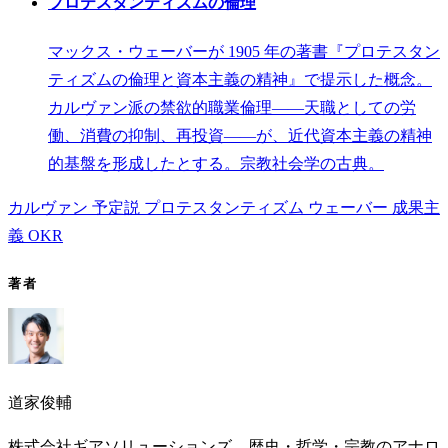
プロテスタンティズムの倫理
マックス・ウェーバーが 1905 年の著書『プロテスタン
ティズムの倫理と資本主義の精神』で提示した概念。
カルヴァン派の禁欲的職業倫理——天職としての労
働、消費の抑制、再投資——が、近代資本主義の精神
的基盤を形成したとする。宗教社会学の古典。
カルヴァン
予定説
プロテスタンティズム
ウェーバー
成果主
義
OKR
著者
道家俊輔
株式会社ギアソリューションズ。歴史・哲学・宗教のアナロ