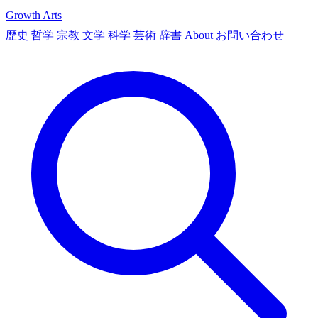
Growth Arts
歴史
哲学
宗教
文学
科学
芸術
辞書
About
お問い合わせ