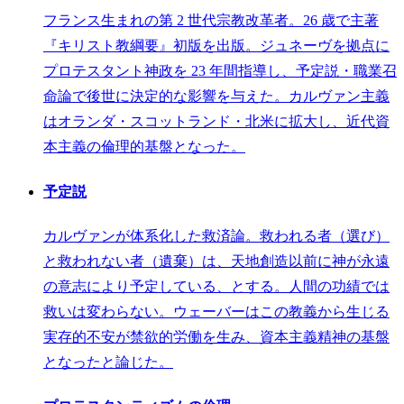
フランス生まれの第 2 世代宗教改革者。26 歳で主著
『キリスト教綱要』初版を出版。ジュネーヴを拠点に
プロテスタント神政を 23 年間指導し、予定説・職業召
命論で後世に決定的な影響を与えた。カルヴァン主義
はオランダ・スコットランド・北米に拡大し、近代資
本主義の倫理的基盤となった。
予定説
カルヴァンが体系化した救済論。救われる者（選び）
と救われない者（遺棄）は、天地創造以前に神が永遠
の意志により予定している、とする。人間の功績では
救いは変わらない。ウェーバーはこの教義から生じる
実存的不安が禁欲的労働を生み、資本主義精神の基盤
となったと論じた。