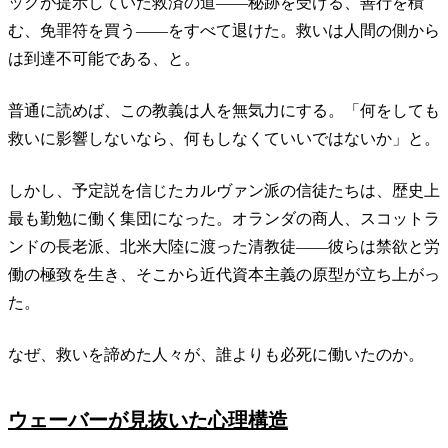
ックが提示していた救済の道——秘跡を受ける、善行を積
む、免罪符を買う——をすべて退けた。救いは人間の側から
は到達不可能である、と。
普通に読めば、この教義は人を無気力にする。「何をしても
救いに影響しないなら、何もしなくていいではないか」と。
しかし、予定説を信じたカルヴァン派の信徒たちは、歴史上
最も勤勉に働く集団になった。オランダの商人、スコットラ
ンドの長老派、北米大陸に渡った清教徒——彼らは禁欲と労
働の極致を生き、そこから近代資本主義の原型が立ち上がっ
た。
なぜ、救いを諦めた人々が、誰よりも必死に働いたのか。
ウェーバーが見抜いた心理構造