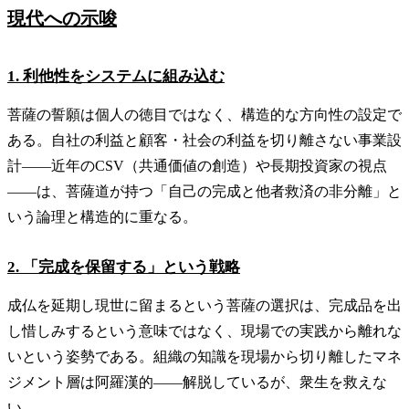
現代への示唆
1. 利他性をシステムに組み込む
菩薩の誓願は個人の徳目ではなく、構造的な方向性の設定で
ある。自社の利益と顧客・社会の利益を切り離さない事業設
計——近年のCSV（共通価値の創造）や長期投資家の視点
——は、菩薩道が持つ「自己の完成と他者救済の非分離」と
いう論理と構造的に重なる。
2. 「完成を保留する」という戦略
成仏を延期し現世に留まるという菩薩の選択は、完成品を出
し惜しみするという意味ではなく、現場での実践から離れな
いという姿勢である。組織の知識を現場から切り離したマネ
ジメント層は阿羅漢的——解脱しているが、衆生を救えな
い。