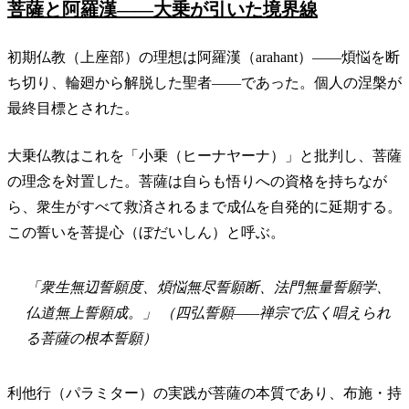
菩薩と阿羅漢——大乗が引いた境界線
初期仏教（上座部）の理想は阿羅漢（arahant）——煩悩を断
ち切り、輪廻から解脱した聖者——であった。個人の涅槃が
最終目標とされた。
大乗仏教はこれを「小乗（ヒーナヤーナ）」と批判し、菩薩
の理念を対置した。菩薩は自らも悟りへの資格を持ちなが
ら、衆生がすべて救済されるまで成仏を自発的に延期する。
この誓いを菩提心（ぼだいしん）と呼ぶ。
「衆生無辺誓願度、煩悩無尽誓願断、法門無量誓願学、
仏道無上誓願成。」 （四弘誓願——禅宗で広く唱えられ
る菩薩の根本誓願）
利他行（パラミター）の実践が菩薩の本質であり、布施・持