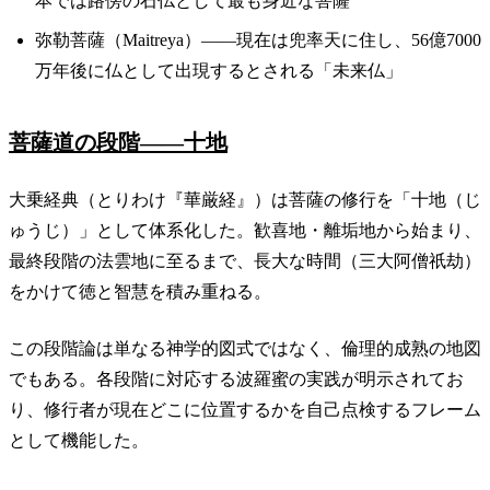
本では路傍の石仏として最も身近な菩薩
弥勒菩薩（Maitreya）——現在は兜率天に住し、56億7000
万年後に仏として出現するとされる「未来仏」
菩薩道の段階——十地
大乗経典（とりわけ『華厳経』）は菩薩の修行を「十地（じ
ゅうじ）」として体系化した。歓喜地・離垢地から始まり、
最終段階の法雲地に至るまで、長大な時間（三大阿僧祇劫）
をかけて徳と智慧を積み重ねる。
この段階論は単なる神学的図式ではなく、倫理的成熟の地図
でもある。各段階に対応する波羅蜜の実践が明示されてお
り、修行者が現在どこに位置するかを自己点検するフレーム
として機能した。