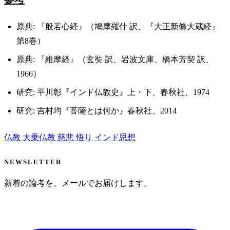
原典: 『般若心経』（鳩摩羅什 訳、『大正新脩大蔵経』
第8巻）
原典: 『維摩経』（玄奘 訳、岩波文庫、橋本芳契 訳、
1966）
研究: 平川彰『インド仏教史』上・下、春秋社、1974
研究: 吉村均『菩薩とは何か』春秋社、2014
仏教
大乗仏教
慈悲
悟り
インド思想
NEWSLETTER
新着の論考を、メールでお届けします。