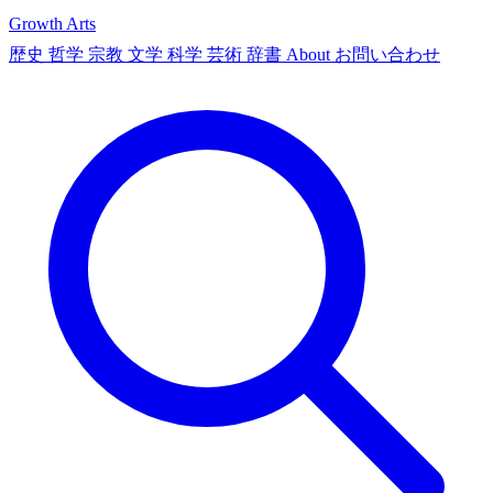
Growth Arts
歴史
哲学
宗教
文学
科学
芸術
辞書
About
お問い合わせ