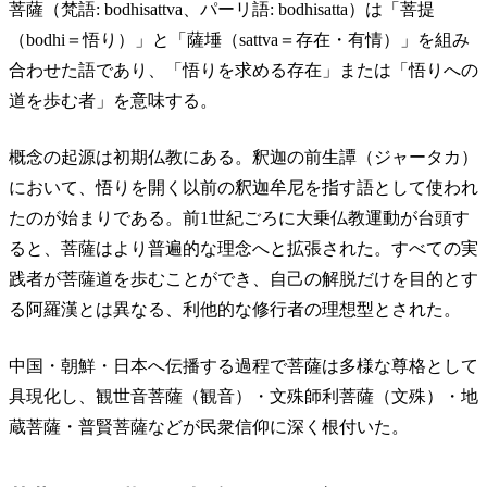
菩薩（梵語: bodhisattva、パーリ語: bodhisatta）は「菩提
（bodhi＝悟り）」と「薩埵（sattva＝存在・有情）」を組み
合わせた語であり、「悟りを求める存在」または「悟りへの
道を歩む者」を意味する。
概念の起源は初期仏教にある。釈迦の前生譚（ジャータカ）
において、悟りを開く以前の釈迦牟尼を指す語として使われ
たのが始まりである。前1世紀ごろに大乗仏教運動が台頭す
ると、菩薩はより普遍的な理念へと拡張された。すべての実
践者が菩薩道を歩むことができ、自己の解脱だけを目的とす
る阿羅漢とは異なる、利他的な修行者の理想型とされた。
中国・朝鮮・日本へ伝播する過程で菩薩は多様な尊格として
具現化し、観世音菩薩（観音）・文殊師利菩薩（文殊）・地
蔵菩薩・普賢菩薩などが民衆信仰に深く根付いた。