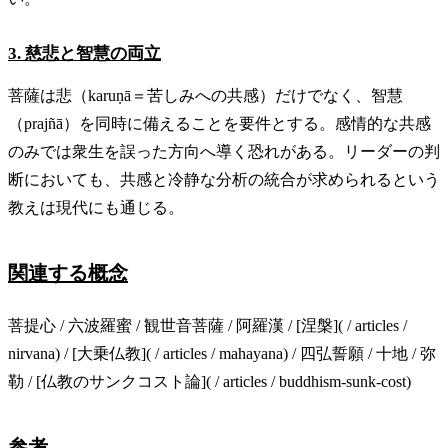
3. 慈悲と智慧の両立
菩薩は悲（karuṇā＝苦しみへの共感）だけでなく、智慧
（prajñā）を同時に備えることを要件とする。感情的な共感
のみでは衆生を誤った方向へ導く恐れがある。リーダーの判
断においても、共感と冷静な分析の統合が求められるという
教えは現代にも通じる。
関連する概念
菩提心 / 六波羅蜜 / 観世音菩薩 / 阿羅漢 / [涅槃]( / articles /
nirvana) / [大乗仏教]( / articles / mahayana) / 四弘誓願 / 十地 / 弥
勒 / [仏教のサンクコスト論]( / articles / buddhism-sunk-cost)
参考