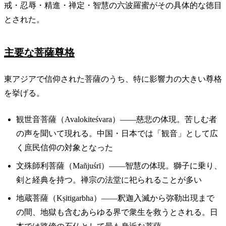
戒・忍辱・精進・禅定・智慧の六波羅蜜がその具体的な徳目
とされた。
主要な菩薩尊格
東アジアで信仰された菩薩のうち、特に影響力の大きい尊格
を挙げる。
観世音菩薩（Avalokiteśvara）——慈悲の体現。苦しむ者
の声を聞いて現れる。中国・日本では「観音」として広
く庶民信仰の対象となった
文殊師利菩薩（Mañjuśrī）——智慧の体現。獅子に乗り、
剣と経典を持つ。禅宗の法堂に祀られることが多い
地蔵菩薩（Kṣitigarbha）——釈迦入滅から弥勒出現まで
の間、地獄も含むあらゆる界で衆生を救うとされる。日