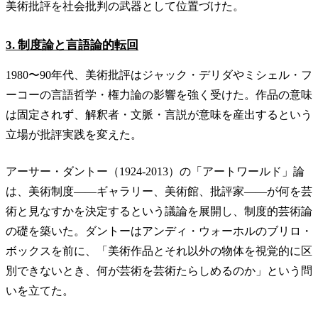
美術批評を社会批判の武器として位置づけた。
3. 制度論と言語論的転回
1980〜90年代、美術批評はジャック・デリダやミシェル・フ
ーコーの言語哲学・権力論の影響を強く受けた。作品の意味
は固定されず、解釈者・文脈・言説が意味を産出するという
立場が批評実践を変えた。
アーサー・ダントー（1924-2013）の「アートワールド」論
は、美術制度——ギャラリー、美術館、批評家——が何を芸
術と見なすかを決定するという議論を展開し、制度的芸術論
の礎を築いた。ダントーはアンディ・ウォーホルのブリロ・
ボックスを前に、「美術作品とそれ以外の物体を視覚的に区
別できないとき、何が芸術を芸術たらしめるのか」という問
いを立てた。