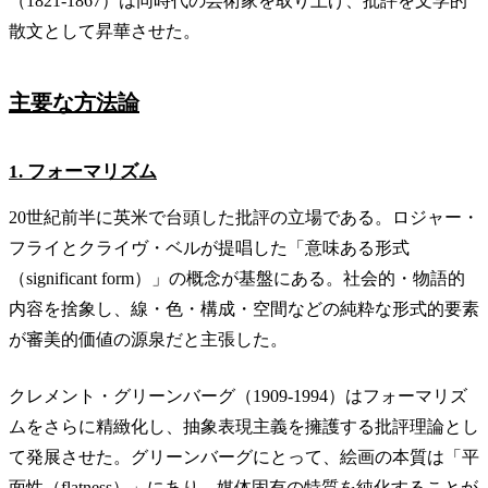
（1821-1867）は同時代の芸術家を取り上げ、批評を文学的
散文として昇華させた。
主要な方法論
1. フォーマリズム
20世紀前半に英米で台頭した批評の立場である。ロジャー・
フライとクライヴ・ベルが提唱した「意味ある形式
（significant form）」の概念が基盤にある。社会的・物語的
内容を捨象し、線・色・構成・空間などの純粋な形式的要素
が審美的価値の源泉だと主張した。
クレメント・グリーンバーグ（1909-1994）はフォーマリズ
ムをさらに精緻化し、抽象表現主義を擁護する批評理論とし
て発展させた。グリーンバーグにとって、絵画の本質は「平
面性（flatness）」にあり、媒体固有の特質を純化することが