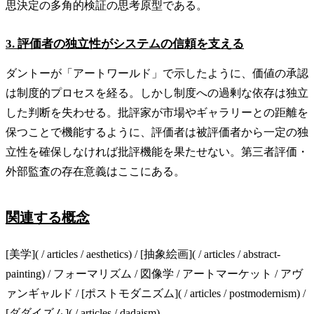
思決定の多角的検証の思考原型である。
3. 評価者の独立性がシステムの信頼を支える
ダントーが「アートワールド」で示したように、価値の承認
は制度的プロセスを経る。しかし制度への過剰な依存は独立
した判断を失わせる。批評家が市場やギャラリーとの距離を
保つことで機能するように、評価者は被評価者から一定の独
立性を確保しなければ批評機能を果たせない。第三者評価・
外部監査の存在意義はここにある。
関連する概念
[美学]( / articles / aesthetics) / [抽象絵画]( / articles / abstract-
painting) / フォーマリズム / 図像学 / アートマーケット / アヴ
ァンギャルド / [ポストモダニズム]( / articles / postmodernism) /
[ダダイズム]( / articles / dadaism)