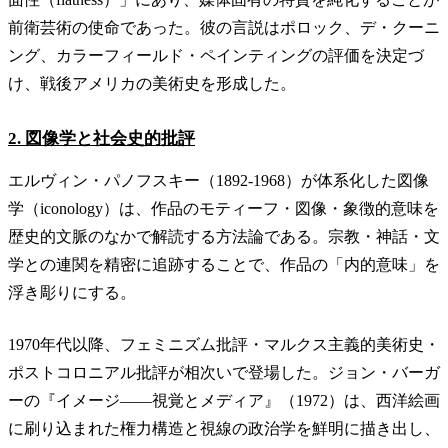
前衛芸術の使命であった。彼の言説はポロック、デ・クーニ
ング、カラーフィールド・ペインティングの評価を決定づ
け、戦後アメリカの美術史を形成した。
2. 図像学と社会史的批評
エルヴィン・パノフスキー（1892-1968）が体系化した図像
学（iconology）は、作品のモティーフ・図像・象徴的意味を
歴史的文脈のなかで解読する方法論である。宗教・神話・文
学との連関を精密に追跡することで、作品の「内的意味」を
浮き彫りにする。
1970年代以降、フェミニズム批評・マルクス主義的美術史・
ポストコロニアル批評が相次いで登場した。ジョン・バーガ
ーの『イメージ——視覚とメディア』（1972）は、西洋絵画
に刷り込まれた権力構造と視線の政治学を鮮明に描き出し、