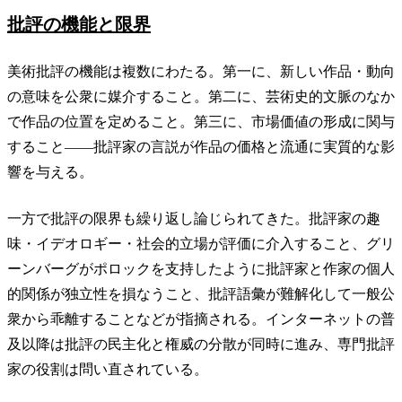
批評の機能と限界
美術批評の機能は複数にわたる。第一に、新しい作品・動向
の意味を公衆に媒介すること。第二に、芸術史的文脈のなか
で作品の位置を定めること。第三に、市場価値の形成に関与
すること——批評家の言説が作品の価格と流通に実質的な影
響を与える。
一方で批評の限界も繰り返し論じられてきた。批評家の趣
味・イデオロギー・社会的立場が評価に介入すること、グリ
ーンバーグがポロックを支持したように批評家と作家の個人
的関係が独立性を損なうこと、批評語彙が難解化して一般公
衆から乖離することなどが指摘される。インターネットの普
及以降は批評の民主化と権威の分散が同時に進み、専門批評
家の役割は問い直されている。