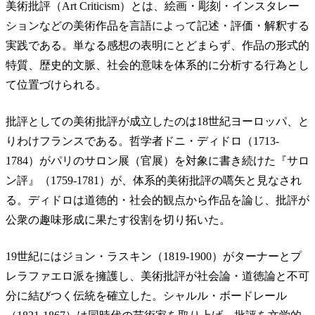
美術批評（Art Criticism）とは、絵画・彫刻・インスタレー
ションなどの美術作品を言語によって記述・評価・解釈する
実践である。単なる感想の表明にとどまらず、作品の形式的
特質、歴史的文脈、社会的意味を体系的に分析する行為とし
て位置づけられる。
批評としての美術批評が成立したのは18世紀ヨーロッパ、と
りわけフランスである。哲学者ドニ・ディドロ（1713-
1784）がパリのサロン展（官展）を対象に書き続けた『サロ
ン評』（1759-1781）が、体系的美術批評の嚆矢と見なされ
る。ディドロは道徳的・社会的観点から作品を論じ、批評が
公衆の趣味形成に果たす役割を切り拓いた。
19世紀にはジョン・ラスキン（1819-1900）がターナーとプ
レラファエロ派を擁護し、美術批評が社会論・道徳論と不可
分に結びつく伝統を確立した。シャルル・ボードレール