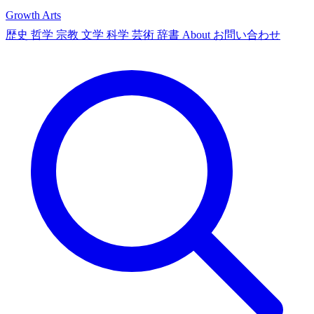
Growth Arts
歴史
哲学
宗教
文学
科学
芸術
辞書
About
お問い合わせ