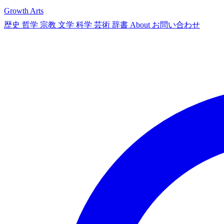
Growth Arts
歴史
哲学
宗教
文学
科学
芸術
辞書
About
お問い合わせ